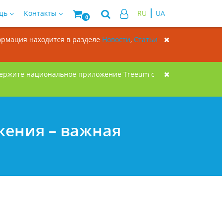
щь
Контакты
RU
UA
0
формация находится в разделе
Новости
,
Статьи
держите национальное приложение Treeum с
жения – важная