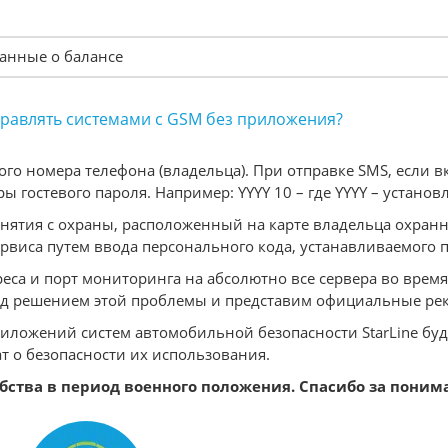
данные о балансе
правлять системами с GSM без приложения?
о номера телефона (владельца). При отправке SMS, если в
гостевого пароля. Например: YYYY 10 – где YYYY – установ
снятия с охраны, расположенный на карте владельца охранн
рвиса путем ввода персонального кода, устанавливаемого
еса и порт мониторинга на абсолютно все сервера во время
ад решением этой проблемы и представим официальные ре
ожений систем автомобильной безопасности StarLine буде
 о безопасности их использования.
ства в период военного положения. Спасибо за поним