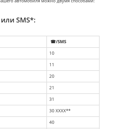
 вашего автомобиля можно двумя способами:
или SMS*:
☎/SMS
10
11
20
21
31
30 XXXX**
40