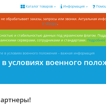
Каталог товаров
Информация
Помо
ин не обрабатывает заказы, запросы или звонки. Актуальная ин
и обзоры
.
сностью и стабильностью данных под украинским флагом. Под
раинскими серверами, сотрудниками и стандартами.
Подробнее
ne в условиях военного положения – важная информация
 в условиях военного поло
артнеры!