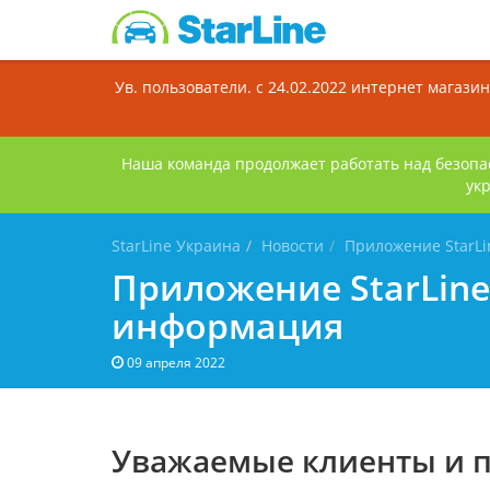
Ув. пользователи. с 24.02.2022 интернет магаз
Наша команда продолжает работать над безопа
ук
StarLine Украина
Новости
Приложение StarLi
Приложение StarLine
информация
09 апреля 2022
Уважаемые клиенты и п