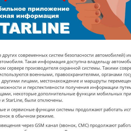
во других современных систем безопасности автомобилей) 
томобиля. Такая информация доступна владельцу автомоби
ном сервере производителя охранной системы. Такими со
используются военными, правоохранителями, органами гос
и другими лицами, местонахождение и маршруты перемещени
можности и перспективности получения информации путем 
ицами, некоторые дополнительные функции мобильных пр
 и StarLine, были отключены.
ые и сервисные функции системы продолжают работать испр
звонок в обычном режиме.
овещения через GSM канал (звонок, СМС) продолжают работ