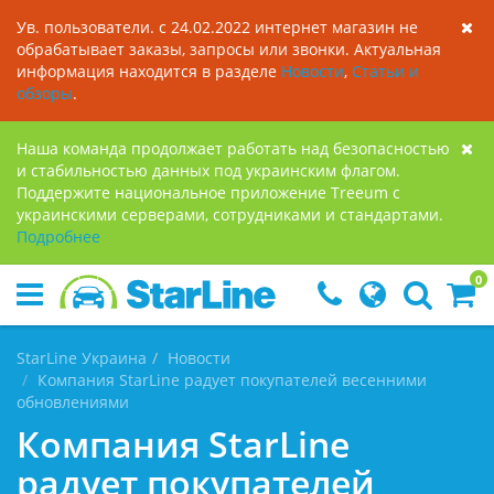
Ув. пользователи. с 24.02.2022 интернет магазин не
обрабатывает заказы, запросы или звонки. Актуальная
информация находится в разделе
Новости
,
Статьи и
обзоры
.
Наша команда продолжает работать над безопасностью
и стабильностью данных под украинским флагом.
Поддержите национальное приложение Treeum с
украинскими серверами, сотрудниками и стандартами.
Подробнее
0
StarLine Украина
Новости
Компания StarLine радует покупателей весенними
обновлениями
Компания StarLine
радует покупателей