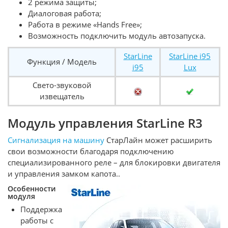
2 режима защиты;
Диалоговая работа;
Работа в режиме «Hands Free»;
Возможность подключить модуль автозапуска.
StarLine
StarLine i95
Функция / Модель
i95
Lux
Свето-звуковой
извещатель
Модуль управления StarLine R3
Сигнализация на машину
СтарЛайн может расширить
свои возможности благодаря подключению
специализированного реле – для блокировки двигателя
и управления замком капота..
Особенности
модуля
Поддержка
работы с