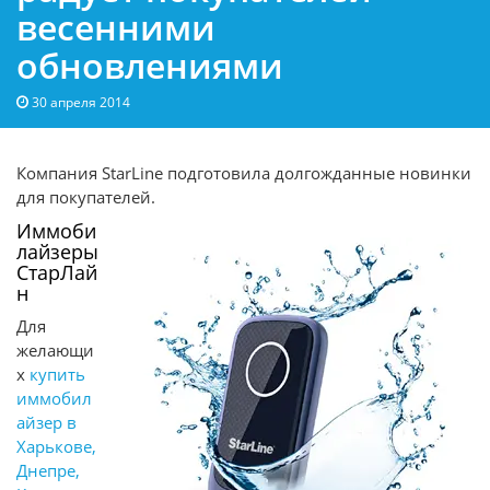
весенними
обновлениями
30 апреля 2014
Компания StarLine подготовила долгожданные новинки
для покупателей.
Иммоби
лайзеры
СтарЛай
н
Для
желающи
х
купить
иммобил
айзер в
Харькове,
Днепре,