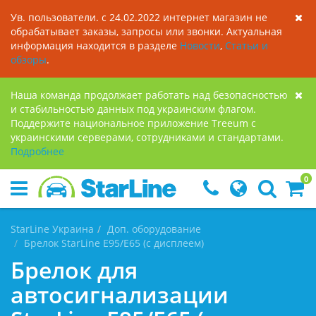
Ув. пользователи. с 24.02.2022 интернет магазин не
обрабатывает заказы, запросы или звонки. Актуальная
информация находится в разделе
Новости
,
Статьи и
обзоры
.
Наша команда продолжает работать над безопасностью
и стабильностью данных под украинским флагом.
Поддержите национальное приложение Treeum с
украинскими серверами, сотрудниками и стандартами.
Подробнее
0
StarLine Украина
Доп. оборудование
Брелок StarLine E95/E65 (с дисплеем)
Брелок для
автосигнализации