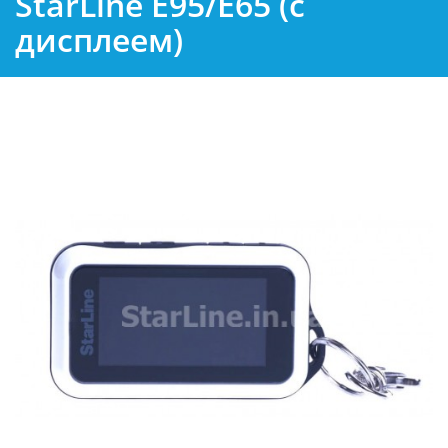
StarLine E95/E65 (с
дисплеем)