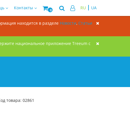
щь
Контакты
RU
UA
0
формация находится в разделе
Новости
,
Статьи
держите национальное приложение Treeum с
Код товара: 02861