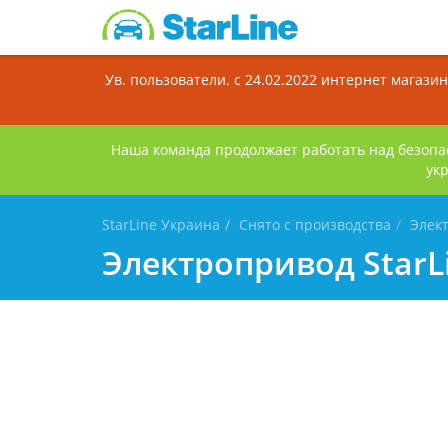
Ув. пользователи. с 24.02.2022 интернет магаз
Наша команда продолжает работать над безопа
ук
StarLine Украина
Снято с производства
Элект
Электропривод StarLi