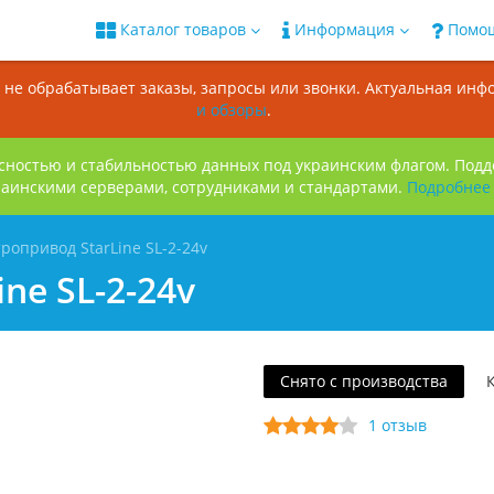
Каталог товаров
Информация
Помо
ин не обрабатывает заказы, запросы или звонки. Актуальная ин
и обзоры
.
сностью и стабильностью данных под украинским флагом. Под
раинскими серверами, сотрудниками и стандартами.
Подробнее
ропривод StarLine SL-2-24v
ne SL-2-24v
Снято с производства
1 отзыв