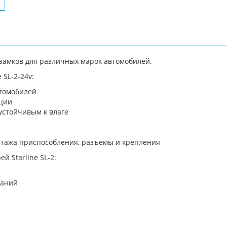
 замков для различных марок автомобилей.
 SL-2-24v:
втомобилей
ации
устойчивым к влаге
нтажа приспособления, разъемы и крепления
й Starline SL-2:
ваний