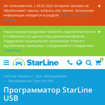
Ув. пользователи. с 24.02.2022 интернет магазин не
обрабатывает заказы, запросы или звонки. Актуальная
информация находится в разделе
Новости
,
Статьи и
обзоры
.
Наша команда продолжает работать над безопасностью
и стабильностью данных под украинским флагом.
Поддержите национальное приложение Treeum с
украинскими серверами, сотрудниками и стандартами.
Подробнее
0
StarLine Украина
Доп. оборудование
Программатор StarLine USB
Программатор StarLine
USB