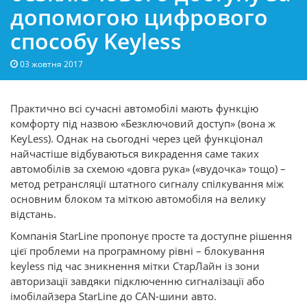
допомогою цифрового
способу Keyless
03 жовтня 2017
Практично всі сучасні автомобілі мають функцію
комфорту під назвою «Безключовий доступ» (вона ж
KeyLess). Однак на сьогодні через цей функціонал
найчастіше відбуваються викрадення саме таких
автомобілів за схемою «довга рука» («вудочка» тощо) –
метод ретрансляції штатного сигналу спілкування між
основним блоком та міткою автомобіля на велику
відстань.
Компанія StarLine пропонує просте та доступне рішення
цієї проблеми на програмному рівні – блокування
keyless під час зникнення мітки СтарЛайн із зони
авторизації завдяки підключенню сигналізації або
імобілайзера StarLine до CAN-шини авто.