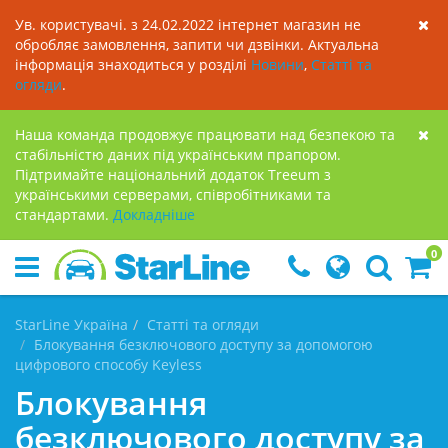
Ув. користувачі. з 24.02.2022 інтернет магазин не
обробляє замовлення, запити чи дзвінки. Актуальна
інформація знаходиться у розділі
Новини
,
Статті та
огляди
.
Наша команда продовжує працювати над безпекою та
стабільністю даних під українським прапором.
Підтримайте національний додаток Treeum з
українськими серверами, співробітниками та
стандартами.
Докладнiше
0
StarLine Україна
Статті та огляди
Блокування безключового доступу за допомогою
цифрового способу Keyless
Блокування
безключового доступу за