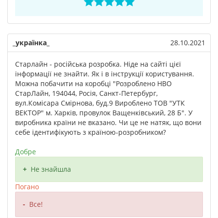
_українка_
28.10.2021
Старлайн - російська розробка. Ніде на сайті цієї
інформації не знайти. Як і в інструкції користування.
Можна побачити на коробці "Розроблено НВО
СтарЛайн, 194044, Росія, Санкт-Петербург,
вул.Комісара Смірнова, буд.9 Вироблено ТОВ "УТК
ВЕКТОР" м. Харків, провулок Ващенківський, 28 Б". У
виробника країни не вказано. Чи це не натяк, що вони
себе ідентифікують з країною-розробником?
Добре
Не знайшла
Погано
Все!