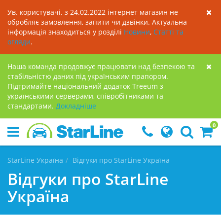
Ув. користувачі. з 24.02.2022 інтернет магазин не
обробляє замовлення, запити чи дзвінки. Актуальна
інформація знаходиться у розділі
Новини
,
Статті та
огляди
.
Наша команда продовжує працювати над безпекою та
стабільністю даних під українським прапором.
Підтримайте національний додаток Treeum з
українськими серверами, співробітниками та
стандартами.
Докладнiше
0
StarLine Україна
Відгуки про StarLine Україна
Відгуки про StarLine
Україна