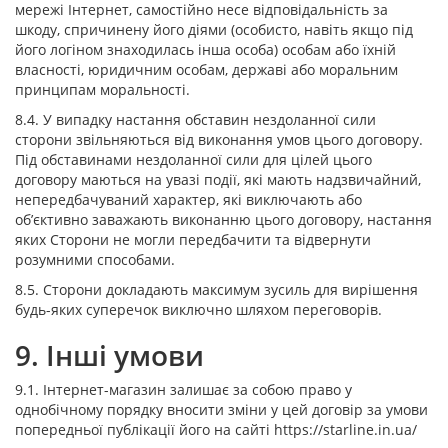
мережі Інтернет, самостійно несе відповідальність за
шкоду, спричинену його діями (особисто, навіть якщо під
його логіном знаходилась інша особа) особам або їхній
власності, юридичним особам, державі або моральним
принципам моральності.
8.4. У випадку настання обставин нездоланної сили
сторони звільняються від виконання умов цього договору.
Під обставинами нездоланної сили для цілей цього
договору маються на увазі події, які мають надзвичайний,
непередбачуваний характер, які виключають або
об’єктивно заважають виконанню цього договору, настання
яких Сторони не могли передбачити та відвернути
розумними способами.
8.5. Сторони докладають максимум зусиль для вирішення
будь-яких суперечок виключно шляхом переговорів.
9. Інші умови
9.1. Інтернет-магазин залишає за собою право у
однобічному порядку вносити зміни у цей договір за умови
попередньої публікації його на сайті https://starline.in.ua/