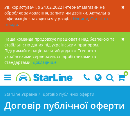
Ув. користувачі. з 24.02.2022 інтернет магазин не
обробляє замовлення, запити чи дзвінки. Актуальна
інформація знаходиться у розділі
Новини
,
Статті та
огляди
.
Наша команда продовжує працювати над безпекою та
стабільністю даних під українським прапором.
Підтримайте національний додаток Treeum з
українськими серверами, співробітниками та
стандартами.
Докладнiше
0
StarLine Україна
Договір публічної оферти
Договір публічної оферти