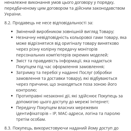
неналежне виконання умов цього договору у порядку,
передбаченому цим договором та дійсним законодавством
України.
8.2. Продавець не несе відповідальності за:
Змінений виробником зовнішній вигляд Товару;
Незначну невідповідність кольорової гами товару, яка
може відрізнятися від оригіналу товару винятково
через різну колірну передачу моніторів
персональних комп’ютерів окремих моделей;
Зміст та правдивість інформації, яка надається
Покупцем під час оформлення замовлення;
Затримку та перебої у наданні Послуг (обробки
замовлення та доставки товару), які відбуваються
через причини, що знаходяться поза зоною його
контролю;
Протиправні незаконні дії, які здійснює Покупець за
допомогою цього доступу до мережі Інтернет;
Передачу Покупцем власних мережевих
ідентифікаторів – IP, MAC-адреси, логіна та паролю
третім особам.
8.3. Покупець, використовуючи наданий йому доступ до