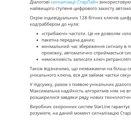
Діалогові
сигналізації СтарЛайн
використовуют
найвищого ступеня цифрового захисту автомоб
Окрім індивідуальних 128-бітних ключів шифру
кодграббером до нуля:
«стрибаючі» частоти. Це не дозволяє «зл
пакетна передача даних;
мінімальний час збереження сигналу в по
проміжку, автоматично сприймається си
неможливість записати ключ ретранслят
Також відзначимо, що незважаючи на більш ск
унікального ключа, вся дія займає частки секу
У підсумку, разом з появою унікальних діало
Максимальна надійність алгоритмів ніяк не в
розширилися завдяки ряду нових технологічн
Виробник охоронних систем StarLine гарантує
розумієте, на даний момент сигналізацію Ста