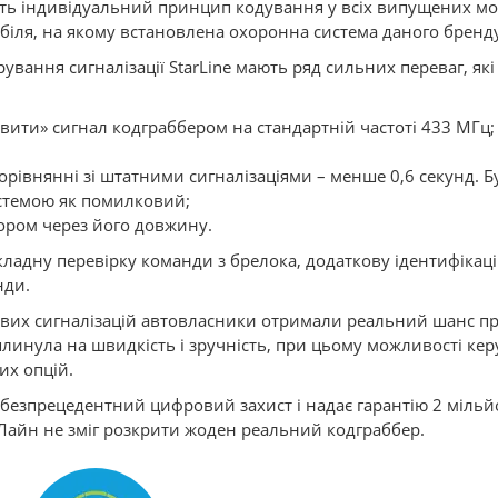
ь індивідуальний принцип кодування у всіх випущених мод
іля, на якому встановлена охоронна система даного бренду
вання сигналізації StarLine мають ряд сильних переваг, як
овити» сигнал кодграббером на стандартній частоті 433 МГц;
рівнянні зі штатними сигналізаціями – менше 0,6 секунд. Бу
стемою як помилковий;
ором через його довжину.
ладну перевірку команди з брелока, додаткову ідентифікаці
нди.
гових сигналізацій автовласники отримали реальний шанс 
плинула на швидкість і зручність, при цьому можливості ке
их опцій.
 безпрецедентний цифровий захист і надає гарантію 2 мільй
рЛайн не зміг розкрити жоден реальний кодграббер.