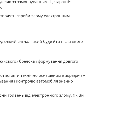
елях за замовчуванням. Це гарантія
.
і зводять спроби злому електронним
дь-який сигнал, який буде йти після цього
ю «свого» брелока і формування довгого
протистояти технічно оснащеним викрадачам.
рування і контролю автомобіля значно
они гривень від електронного злому. Як Ви