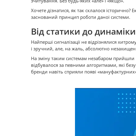
зчитування. Без будь-яких «але» і «якщо».
Хочете дізнатися, як так склалося історично? 
заснований принцип роботи даної системи.
Від статики до динаміки
Найперші сигналізації не відрізнялися хитро
і зручний, але, на жаль, абсолютно незахище
На зміну таким системам незабаром прийшли с
відбувалося за певними алгоритмами, які без
бренди навіть сприяли появі «мануфактурних»