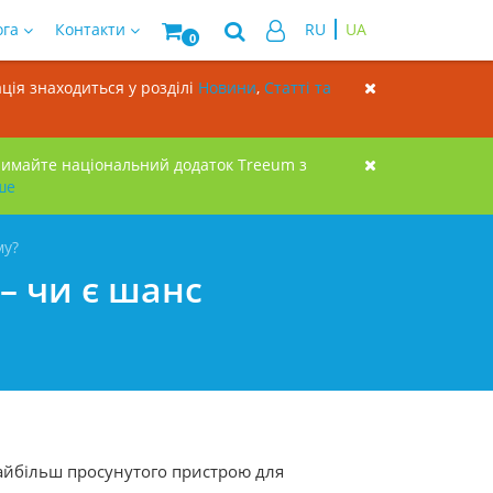
ога
Контакти
RU
UA
0
ція знаходиться у розділі
Новини
,
Статті та
римайте національний додаток Treeum з
ше
му?
– чи є шанс
найбільш просунутого пристрою для