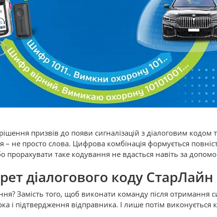
ішення призвів до появи сигналізацій з діалоговим кодом
 – не просто слова. Цифрова комбінація формується повніст
або прорахувати таке кодування не вдасться навіть за допо
рет діалогового коду СтарЛайн
ння? Замість того, щоб виконати команду після отримання 
ка і підтвердження відправника. І лише потім виконується 