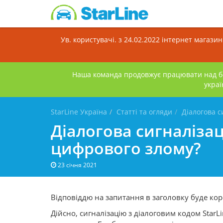
Ув. користувачі. з 24.02.2022 інтернет магази
Наша команда продовжує працювати над бе
украї
StarLine Україна
Статті та огляди
Діалогова с
Діалогова сигналізац
цифрового злому?
23 січня 2021
Відповіддю на запитання в заголовку буде коро
Дійсно, сигналізацію з діалоговим кодом Sta