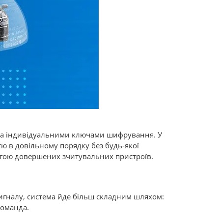
 та індивідуальними ключами шифрування. У
ю в довільному порядку без будь-якої
могою довершених зчитувальних пристроїв.
сигналу, система йде більш складним шляхом:
команда.