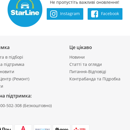
Не пропустіть важливі оновлення!
Instagram
Facebook
имка
Це цікаво
а в підборі
Новини
а підтримка
Статті та огляди
ановити
Питання-Відповіді
Центр (Ремонт)
Контрабанда та Підробка
ти
на підтримка:
800-502-308
(Безкоштовно)