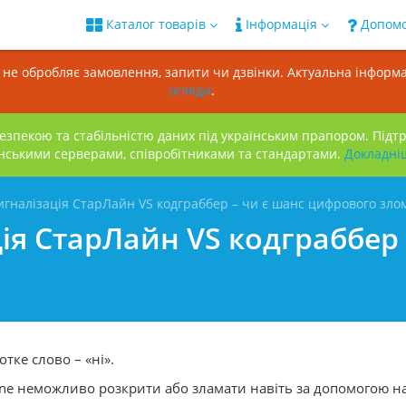
Каталог товарів
Інформація
Допом
н не обробляє замовлення, запити чи дзвінки. Актуальна інформа
огляди
.
зпекою та стабільністю даних під українським прапором. Підт
нськими серверами, співробітниками та стандартами.
Докладнi
игналізація СтарЛайн VS кодграббер – чи є шанс цифрового зло
ія СтарЛайн VS кодграббер 
тке слово – «ні».
rLine неможливо розкрити або зламати навіть за допомогою 