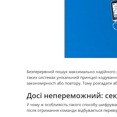
Безперервний пошук максимально надійного р
таких системах унікальний принцип кодування
закономірності або повтору. Тому розгадати 
Досі непереможний: сек
У чому ж особливість такого способу шифрува
після отримання команди відбувається перевір