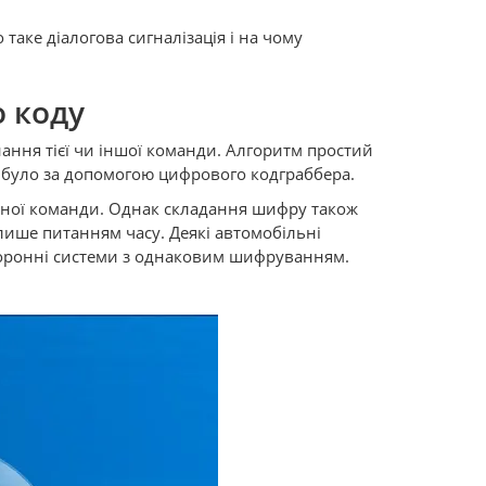
таке діалогова сигналізація і на чому
о коду
ання тієї чи іншої команди. Алгоритм простий
а було за допомогою цифрового кодграббера.
ожної команди. Однак складання шифру також
лише питанням часу. Деякі автомобільні
охоронні системи з однаковим шифруванням.