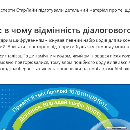
Експерти СтарЛайн підготували детальний матеріал про те, що 
: в чому відмінність діалоговог
мудрим шифруванням – існував певний набір кодів для викон
ний. Зчитати і повторно відтворити будь-яку команду можн
игналізації з динамічним кодом, який змінювався після к
умовно повторювалися, тому злом подібного коду виявився 
 кодграбберов, так як встановлювали на нові автомобілі 