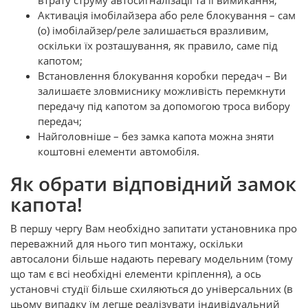
втрату струму автосигналізації та її вимикання;
Активація імобілайзера або реле блокування – сам
(о) імобілайзер/реле залишається вразливим,
оскільки їх розташування, як правило, саме під
капотом;
Встановлення блокування коробки передач – Ви
залишаєте зловмиснику можливість перемкнути
передачу під капотом за допомогою троса вибору
передач;
Найголовніше – без замка капота можна зняти
коштовні елементи автомобіля.
Як обрати відповідний замок
капота!
В першу чергу Вам необхідно запитати установника про
переважний для нього тип монтажу, оскільки
автосалони більше надають перевагу модельним (тому
що там є всі необхідні елементи кріплення), а ось
установчі студії більше схиляються до універсальних (в
цьому випадку їм легше реалізувати індивідуальний