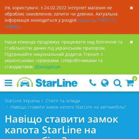
Ув. користувачі. з 24.02.2022 інтернет магазин не
обробляє замовлення, запити чи дзвінки. Актуальна
інформація знаходиться у розділі
Новини
,
Статті та
огляди
.
Наша команда продовжує працювати над безпекою та
стабільністю даних під українським прапором.
Підтримайте національний додаток Treeum з
українськими серверами, співробітниками та
стандартами.
Докладнiше
0
StarLine Україна
Статті та огляди
Навіщо ставити замок капота StarLine на автомобіль?
Навіщо ставити замок
капота StarLine на