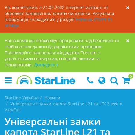
Ув. користувачі. з 24.02.2022 інтернет магазин не
обробляє замовлення, запити чи дзвінки. Актуальна
інформація знаходиться у розділі
Новини
,
Статті та
огляди
.
Наша команда продовжує працювати над безпекою та
стабільністю даних під українським прапором.
Підтримайте національний додаток Treeum з
українськими серверами, співробітниками та
стандартами.
Докладнiше
0
StarLine Україна
Новини
Універсальні замки капота StarLine L21 та LD12 вже в
Україні!
Універсальні замки
капота StarLine L21 та