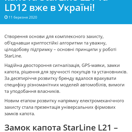
LD12 вже в Україні!
11 березня 2020
Створення основи для комплексного захисту,
об’єднавши криптостійкі алгоритми та уважну,
цілодобову підтримку – основні принципи у роботі
StarLine.
Надійна двостороння сигналізація, GPS-маяки, замки
капота, рішення для зручності покупців та установників.
За десятиріччя розвитку бренду вдалося врахувати
специфіку різноманітних моделей автомобілів, вимоги
та уподобання власників.
Новим етапом розвитку напрямку електромеханічного
захисту стала презентація універсальних фірмових
замків капота.
Замок капота StarLine L21 –