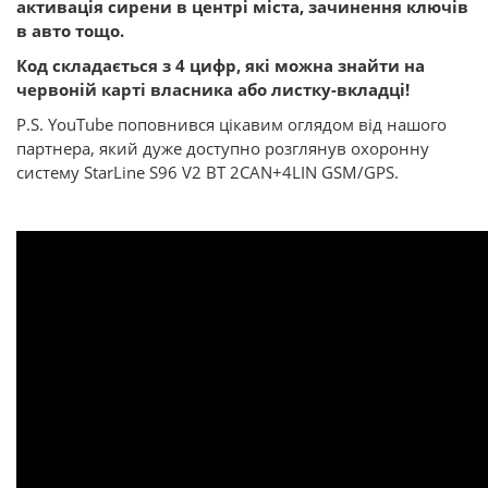
активація сирени в центрі міста, зачинення ключів
в авто тощо.
Код складається з 4 цифр, які можна знайти на
червоній карті власника або листку-вкладці!
P.S. YouTube поповнився цікавим оглядом від нашого
партнера, який дуже доступно розглянув охоронну
систему StarLine S96 V2 BT 2CAN+4LIN GSM/GPS.