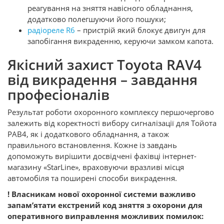
реагування на зняття навісного обладнання,
додатково полегшуючи його пошуки;
радіореле R6
– пристрій який блокує двигун для
запобігання викраденню, керуючи замком капота.
Якісний захист Toyota RAV4
від викрадення – завдання
професіоналів
Результат роботи охоронного комплексу першочергово
залежить від коректності вибору сигналізації для Тойота
РАВ4, як і додаткового обладнання, а також
правильного встановлення. Кожне із завдань
допоможуть вирішити досвідчені фахівці інтернет-
магазину «StarLine», враховуючи вразливі місця
автомобіля та поширені способи викрадення.
! Власникам нової охоронної системи важливо
запам’ятати екстрений код зняття з охорони для
оперативного виправлення можливих помилок: