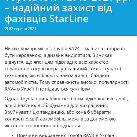
– надійний захист від
фахівців StarLine
02 серпня 2021
Ніяких компромісів з Toyota RAV4 – машина створена
бути керованою, а дизайн виділятися. Виникає
відчуття, що японцям підвладне все: характер
справжнього кросовера, унікальний стиль і сучасні
технології, які втілюють найсміливіші бажання
автомобілістів. Тому справжність високої популярності
RAV4 в Україні не піддається сумнівам.
Однак Toyota приваблює не тільки підкорювачів доріг,
але й власників обладнання для викрадення.
Зруйнувати цю тенденцію, або хоча б уберегти
конкретно свій автомобіль, можна за допомогою
якісного охоронного обладнання.
Причини викрадення Toyota RAV4 в Україні: