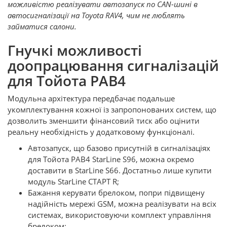
можливістю реалізувати автозапуск по CAN-шині в
автосигналізації на Toyota RAV4, чим не люблять
займатися салони.
Гнучкі можливості
доопрацювання сигналізацій
для Тойота РАВ4
Модульна архітектура передбачає подальше
укомплектування кожної із запропонованих систем, що
дозволить зменшити фінансовий тиск або оцінити
реальну необхідність у додатковому функціоналі.
Автозапуск, що базово присутній в сигналізаціях
для Тойота РАВ4 StarLine S96, можна окремо
доставити в StarLine S66. Достатньо лише купити
модуль StarLine СТАРТ R;
Бажання керувати брелоком, попри підвищену
надійність мережі GSM, можна реалізувати на всіх
системах, використовуючи комплект управління
брелоком;