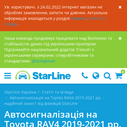
Ув. користувачі. з 24.02.2022 інтернет магазин не
обробляє замовлення, запити чи дзвінки. Актуальна
інформація знаходиться у розділі
Новини
,
Статті та
огляди
.
Наша команда продовжує працювати над безпекою та
стабільністю даних під українським прапором.
Підтримайте національний додаток Treeum з
українськими серверами, співробітниками та
стандартами.
Докладнiше
0
StarLine Україна
Статті та огляди
Автосигналізація на Toyota RAV4 2019-2021 рр. –
надійний захист від фахівців StarLine
Автосигналізація на
Toyota RAV4 2019-2021 рр.