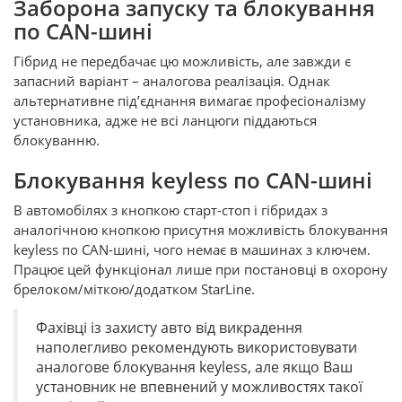
Заборона запуску та блокування
по CAN-шині
Гібрид не передбачає цю можливість, але завжди є
запасний варіант – аналогова реалізація. Однак
альтернативне під’єднання вимагає професіоналізму
установника, адже не всі ланцюги піддаються
блокуванню.
Блокування keyless по CAN-шині
В автомобілях з кнопкою старт-стоп і гібридах з
аналогічною кнопкою присутня можливість блокування
keyless по CAN-шині, чого немає в машинах з ключем.
Працює цей функціонал лише при постановці в охорону
брелоком/міткою/додатком StarLine.
Фахівці із захисту авто від викрадення
наполегливо рекомендують використовувати
аналогове блокування keyless, але якщо Ваш
установник не впевнений у можливостях такої