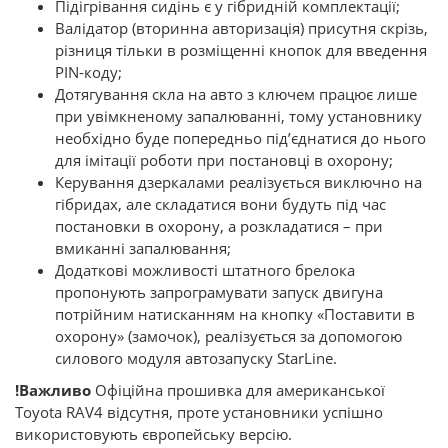
Підігрівання сидінь є у гібридній комплектації;
Валідатор (вторинна авторизація) присутня скрізь,
різниця тільки в розміщенні кнопок для введення
PIN-коду;
Дотягування скла на авто з ключем працює лише
при увімкненому запалюванні, тому установнику
необхідно буде попередньо під’єднатися до нього
для імітації роботи при постановці в охорону;
Керування дзеркалами реалізується виключно на
гібридах, але складатися вони будуть під час
постановки в охорону, а розкладатися – при
вмиканні запалювання;
Додаткові можливості штатного брелока
пропонують запрограмувати запуск двигуна
потрійним натисканням на кнопку «Поставити в
охорону» (замочок), реалізується за допомогою
силового модуля автозапуску StarLine.
!Важливо
Офіційна прошивка для американської
Toyota RAV4 відсутня, проте установники успішно
використовують європейську версію.