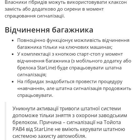
Власники гібридів можуть використовувати клаксон
замість або додатково до сирени в момент
спрацювання сигналізації.
Відчинення багажника
Повноцінно функціонує можливість відчинення
багажника тільки на ключових машинах;
У комплектації з кнопкою старт-стоп у момент
відчинення багажника (з мобільного додатку або
брелока StarLine) буде спрацьовувати штатна
сигналізація;
На гібридах знадобиться провести процедуру
«навчання», але штатна сигналізація продовжить
спрацьовувати.
Уникнути активації тривоги штатної системи
допоможе тільки зняття з охорони заводським
брелоком. Причина – сигналізації на Тойота
РАВ4 від StarLine не вміють керувати штатною
системою захисту автомобіля.