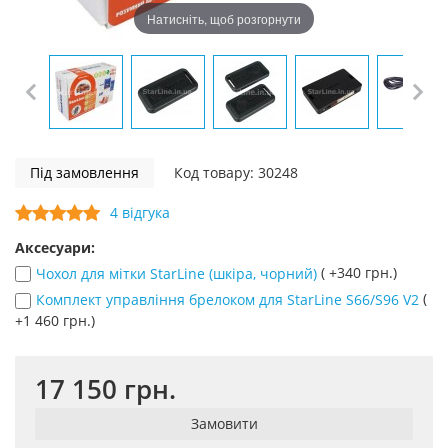
Натисніть, щоб розгорнути
Під замовлення
Код товару: 30248
4 відгука
Аксесуари:
( +340 грн.)
Чохол для мітки StarLine (шкіра, чорний)
(
Комплект управління брелоком для StarLine S66/S96 V2
+1 460 грн.)
17 150 грн.
Замовити