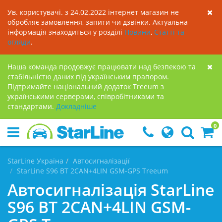
Ув. користувачі. з 24.02.2022 інтернет магазин не
обробляє замовлення, запити чи дзвінки. Актуальна
інформація знаходиться у розділі
Новини
,
Статті та
огляди
.
Наша команда продовжує працювати над безпекою та
стабільністю даних під українським прапором.
Підтримайте національний додаток Treeum з
українськими серверами, співробітниками та
стандартами.
Докладнiше
0
StarLine Україна
Автосигналізації
StarLine S96 BT 2CAN+4LIN GSM-GPS Treeum
Автосигналізація StarLine
S96 BT 2CAN+4LIN GSM-