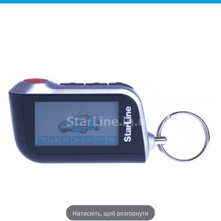
Натисніть, щоб розгорнути