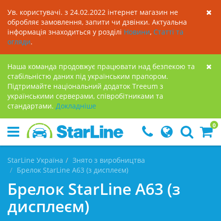
Ув. користувачі. з 24.02.2022 інтернет магазин не
обробляє замовлення, запити чи дзвінки. Актуальна
інформація знаходиться у розділі
Новини
,
Статті та
огляди
.
Наша команда продовжує працювати над безпекою та
стабільністю даних під українським прапором.
Підтримайте національний додаток Treeum з
українськими серверами, співробітниками та
стандартами.
Докладнiше
0
StarLine Україна
Знято з виробництва
Брелок StarLine A63 (з дисплеєм)
Брелок StarLine A63 (з
дисплеєм)