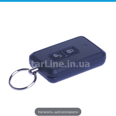
Натисніть, щоб розгорнути