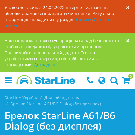
Ув. користувачі. з 24.02.2022 інтернет магазин не
обробляє замовлення, запити чи дзвінки. Актуальна
інформація знаходиться у розділі
Новини
,
Статті та
огляди
.
Наша команда продовжує працювати над безпекою та
стабільністю даних під українським прапором.
Підтримайте національний додаток Treeum з
українськими серверами, співробітниками та
стандартами.
Докладнiше
0
StarLine Україна
Дод. обладнання
Брелок StarLine A61/B6 Dialog (без дисплея)
Брелок StarLine A61/B6
Dialog (без дисплея)