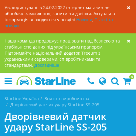
Ув. користувачі. з 24.02.2022 інтернет магазин не
обробляє замовлення, запити чи дзвінки. Актуальна
інформація знаходиться у розділі
Новини
,
Статті та
огляди
.
Наша команда продовжує працювати над безпекою та
стабільністю даних під українським прапором.
Підтримайте національний додаток Treeum з
українськими серверами, співробітниками та
стандартами.
Докладнiше
0
StarLine Україна
Знято з виробництва
Дворівневий датчик удару StarLine SS-205
Дворівневий датчик
удару StarLine SS-205