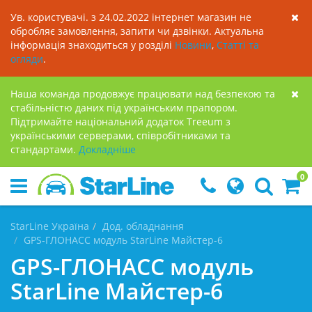
Ув. користувачі. з 24.02.2022 інтернет магазин не
обробляє замовлення, запити чи дзвінки. Актуальна
інформація знаходиться у розділі
Новини
,
Статті та
огляди
.
Наша команда продовжує працювати над безпекою та
стабільністю даних під українським прапором.
Підтримайте національний додаток Treeum з
українськими серверами, співробітниками та
стандартами.
Докладнiше
0
StarLine Україна
Дод. обладнання
GPS-ГЛОНАСС модуль StarLine Майстер-6
GPS-ГЛОНАСС модуль
StarLine Майстер-6