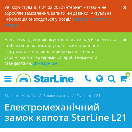
Ув. користувачі. з 24.02.2022 інтернет магазин не
обробляє замовлення, запити чи дзвінки. Актуальна
інформація знаходиться у розділі
Новини
,
Статті та
огляди
.
Наша команда продовжує працювати над безпекою та
стабільністю даних під українським прапором.
Підтримайте національний додаток Treeum з
українськими серверами, співробітниками та
стандартами.
Докладнiше
0
StarLine Україна
Замки капота
StarLine L21
Електромеханічний
замок капота StarLine L21