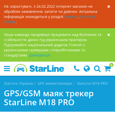
Ув. користувачі. з 24.02.2022 інтернет магазин не
обробляє замовлення, запити чи дзвінки. Актуальна
інформація знаходиться у розділі
Новини
,
Статті та
огляди
.
Наша команда продовжує працювати над безпекою та
стабільністю даних під українським прапором.
Підтримайте національний додаток Treeum з
українськими серверами, співробітниками та
стандартами.
Докладнiше
0
StarLine Україна
GPS маяки/трекери
StarLine M18 PRO
GPS/GSM маяк трекер
StarLine M18 PRO