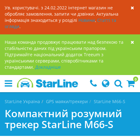
Ув. користувачі. з 24.02.2022 інтернет магазин не
обробляє замовлення, запити чи дзвінки. Актуальна
інформація знаходиться у розділі
Новини
,
Статті та
огляди
.
Наша команда продовжує працювати над безпекою та
стабільністю даних під українським прапором.
Підтримайте національний додаток Treeum з
українськими серверами, співробітниками та
стандартами.
Докладнiше
0
StarLine Україна
GPS маяки/трекери
StarLine M66-S
Компактний розумний
трекер StarLine M66-S