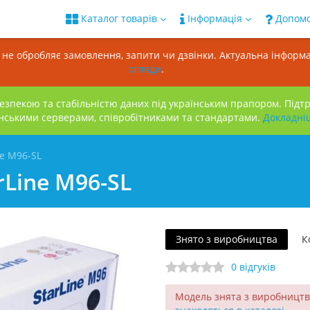
Каталог товарів
Інформація
Допом
н не обробляє замовлення, запити чи дзвінки. Актуальна інформа
огляди
.
зпекою та стабільністю даних під українським прапором. Підт
нськими серверами, співробітниками та стандартами.
Докладнi
ne M96-SL
rLine M96-SL
Знято з виробництва
К
0 відгуків
Модель знята з виробницт