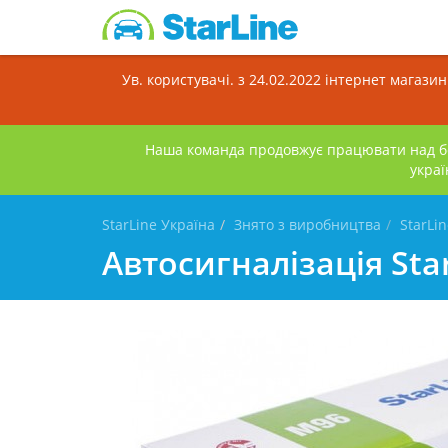
Ув. користувачі. з 24.02.2022 інтернет магази
Наша команда продовжує працювати над бе
украї
StarLine Україна
Знято з виробництва
StarLi
Автосигналізація Sta