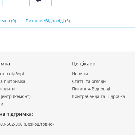
гуків (0)
Питання\Відповіді (5)
имка
Це цікаво
а в підборі
Новини
а підтримка
Статті та огляди
ановити
Питання-Відповіді
Центр (Ремонт)
Контрабанда та Підробка
ти
на підтримка:
800-502-308
(Безкоштовно)