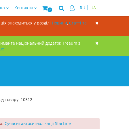
ога
Контакти
RU
UA
0
ція знаходиться у розділі
Новини
,
Статті та
римайте національний додаток Treeum з
ше
од товару: 10512
ва.
Сучасні автосигналізації StarLine