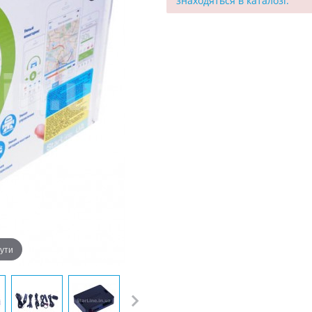
знаходяться в каталозі.
нути