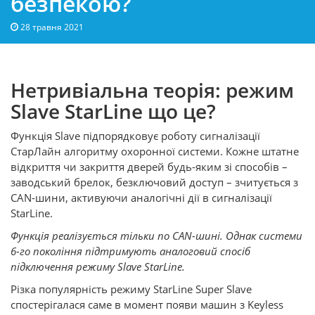
безпекою?
28 травня 2021
Нетривіальна теорія: режим
Slave StarLine що це?
Функція Slave підпорядковує роботу сигналізації
СтарЛайн алгоритму охоронної системи. Кожне штатне
відкриття чи закриття дверей будь-яким зі способів –
заводський брелок, безключовий доступ – зчитується з
CAN-шини, активуючи аналогічні дії в сигналізації
StarLine.
Функція реалізується тільки по CAN-шині. Однак системи
6-го покоління підтримують аналоговий спосіб
підключення режиму Slave StarLine.
Різка популярність режиму StarLine Super Slave
спостерігалася саме в момент появи машин з Keyless