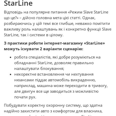
StarLine
Відповідь на популярне питання «Режим Slave StarLine
що це?» – дійсно головна мета цієї статті. Однак,
розбираючись у цій темі все глибше, неважко помітити
важливу роль налаштувань як і конкретно функції Slave
StarLine, так і системи в цілому.
З практики роботи інтернет-магазину «StarLine»
можуть існувати 2 варіанти сценарію:
робота спеціалістів, які добре розуміються на
обладнанні StarLine, дозволяє правильно
налаштувати блокування;
некоректне встановлення чи нехтування
нюансами піддає автомобіль викраденню,
наприклад, машина може переходити в тривогу,
але двигун все ще заводиться з можливістю
почати рух.
Побудувати коректну охоронну систему, що здатна
надійно захистити авто з комфортом для власника,