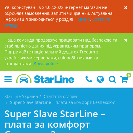
Ув. користувачі. з 24.02.2022 інтернет магазин не
обробляє замовлення, запити чи дзвінки. Актуальна
інформація знаходиться у розділі
Новини
,
Статті та
огляди
.
Наша команда продовжує працювати над безпекою та
стабільністю даних під українським прапором.
Підтримайте національний додаток Treeum з
українськими серверами, співробітниками та
стандартами.
Докладнiше
0
StarLine Україна
Статті та огляди
Super Slave StarLine – плата за комфорт безпекою?
Super Slave StarLine –
плата за комфорт