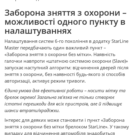
Заборона зняття з охорони –
можливості одного пункту в
налаштуваннях
Налаштування систем 6-го покоління в додатку StarLine
Master передбачають один важливий пункт –
«Заборона зняття з охорони без мітки». Наявність
галочки навпроти «штатною системою охорони (Slave)»
запускає наступний алгоритм: відчинення дверей після
зняття з охорони, без наявності будь-якого зі способів
авторизації, активує режим тривоги.
Єдина умова для ефективної роботи – носити мітку та
брелок окремо! Загальна зв’язка не тільки створює
істотні перешкоди для всіх пристроїв, але й підвищує
шанси втрати/крадіжки.
Інтерес для деяких може становити і пункт «Заборона
зняття з охорони без мітки брелоком StarLine». У такому
випадку для відчинення автомобіля знадобиться