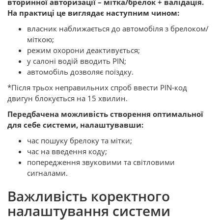
вторинної авторизації – мітка/брелок + валідація.
На практиці це виглядає наступним чином:
власник наближається до автомобіля з брелоком/
міткою;
режим охорони деактивується;
у салоні водій вводить PIN;
автомобіль дозволяє поїздку.
*Після трьох неправильних спроб ввести PIN-код
двигун блокується на 15 хвилин.
Передбачена можливість створення оптимальної
для себе системи, налаштувавши:
час пошуку брелоку та мітки;
час на введення коду;
попередження звуковими та світловими
сигналами.
Важливість коректного
налаштування системи