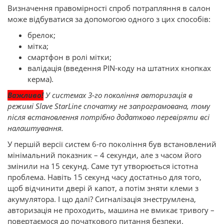
Визначення правомірності спроб потрапляння в салон
може відбуватися за допомогою одного з цих способів:
брелок;
мітка;
смартфон в ролі мітки;
валідація (введення PIN-коду на штатних кнопках
керма).
Важливо!
У системах 3-го покоління авторизація в
режимі Slave StarLine спочатку не запрограмована, тому
після встановлення потрібно додатково перевіряти всі
налаштування.
У першій версії систем 6-го покоління був встановлений
мінімальний показник – 4 секунди, але з часом його
змінили на 15 секунд. Саме тут утворюється істотна
проблема. Навіть 15 секунд часу достатньо для того,
щоб відчинити двері й капот, а потім зняти клеми з
акумулятора. І що далі? Сигналізація знеструмлена,
авторизація не проходить, машина не вмикає тривогу –
повертаємося до початкового питання безпеки.