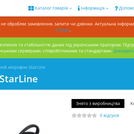
Каталог товарів
Інформація
Допом
н не обробляє замовлення, запити чи дзвінки. Актуальна інформа
огляди
.
зпекою та стабільністю даних під українським прапором. Підт
нськими серверами, співробітниками та стандартами.
Докладнi
ній мікрофон StarLine
StarLine
Знято з виробництва
К
0 відгуків