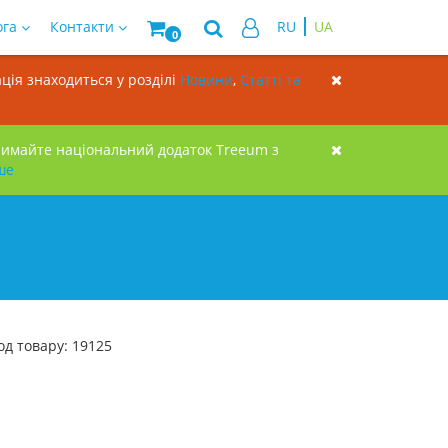
ога
Контакти
RU
UA
0
ція знаходиться у розділі
Новини
,
Статті та
римайте національний додаток Treeum з
ше
од товару: 19125