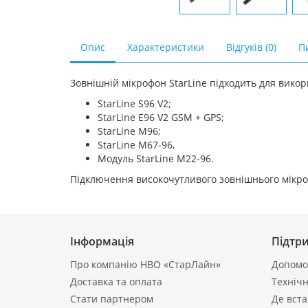
Опис
Характеристики
Відгуків (0)
Пи
Зовнішній мікрофон StarLine підходить для викор
StarLine S96 V2;
StarLine E96 V2 GSM + GPS;
StarLine М96;
StarLine M67-96,
Модуль StarLine M22-96.
Підключення високочутливого зовнішнього мікро
Інформація
Підтр
Про компанію НВО «СтарЛайн»
Допомог
Доставка та оплата
Технічн
Стати партнером
Де вст