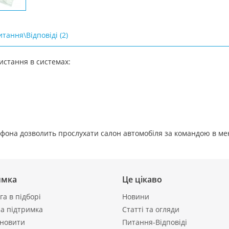
тання\Відповіді (2)
истання в системах:
фона дозволить прослухати салон автомобіля за командою в мен
имка
Це цікаво
а в підборі
Новини
а підтримка
Статті та огляди
ановити
Питання-Відповіді