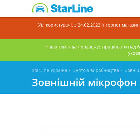
Ув. користувачі. з 24.02.2022 інтернет магази
Наша команда продовжує працювати над бе
украї
StarLine Україна
Знято з виробництва
Зовніш
Зовнішній мікрофон 