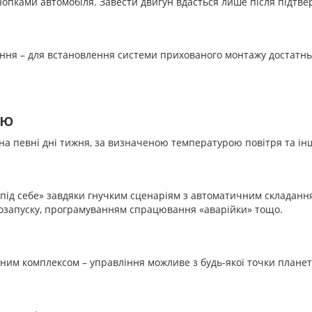
опками автомобіля. Завести двигун вдасться лише після підтвер
ення – для встановлення системи прихованого монтажу достатн
лю
на певні дні тижня, за визначеною температурою повітря та і
під себе» завдяки гнучким сценаріям з автоматичним складання
тозапуску, програмуванням спрацювання «аварійки» тощо.
нним комплексом – управління можливе з будь-якої точки план