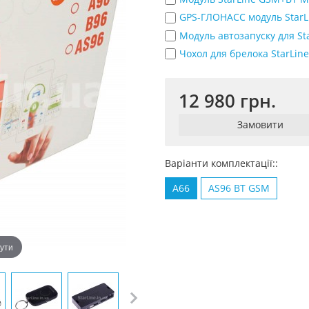
GPS-ГЛОНАСС модуль Star
Модуль автозапуску для St
Чохол для брелока StarLin
12 980 грн.
Замовити
Варіанти комплектації::
A66
AS96 BT GSM
нути