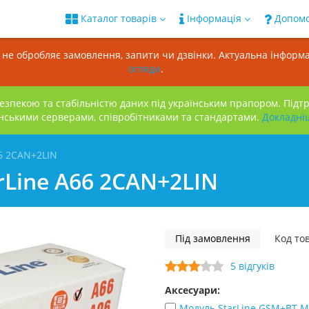
Каталог товарів
Інформація
Допом
н не обробляє замовлення, запити чи дзвінки. Актуальна інформа
огляди
.
зпекою та стабільністю даних під українським прапором. Підт
нськими серверами, співробітниками та стандартами.
Докладнi
66 2CAN+2LIN
rLine A66 2CAN+2LIN
Під замовлення
Код то
5 відгуків
Аксесуари:
Модуль StarLine GSM+BT 