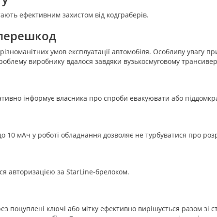
ають ефективним захистом від кодграберів.
оперешкод
ізноманітних умов експлуатації автомобіля. Особливу увагу при
облему виробнику вдалося завдяки вузькосмуговому трансивер
ативно інформує власника про спроби евакуювати або піддомкр
о 10 мАч у роботі обладнання дозволяє не турбуватися про ро
я авторизацією за StarLine-брелоком.
 поцуплені ключі або мітку ефективно вирішується разом зі ст