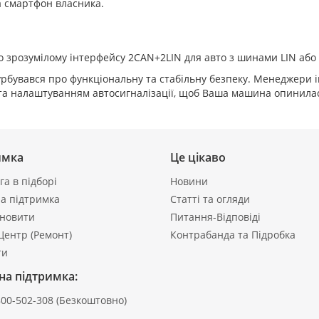
а смартфон власника.
 зрозумілому інтерфейсу 2CAN+2LIN для авто з шинами LIN або
урбувався про функціональну та стабільну безпеку. Менеджери 
 та налаштуванням автосигналізації, щоб Ваша машина опинилас
имка
Це цікаво
а в підборі
Новини
а підтримка
Статті та огляди
ановити
Питання-Відповіді
Центр (Ремонт)
Контрабанда та Підробка
ти
на підтримка:
800-502-308
(Безкоштовно)