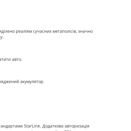
ділено реаліям сучасних мегаполісів, значно
у.
атити авто.
зряджений акумулятор.
андартами StarLine. Додаткова авторизація