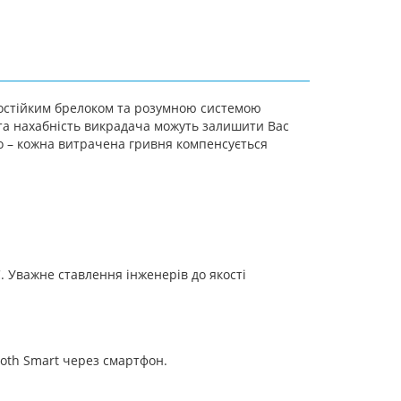
аростійким брелоком та розумною системою
 та нахабність викрадача можуть залишити Вас
о – кожна витрачена гривня компенсується
. Уважне ставлення інженерів до якості
ooth Smart через смартфон.