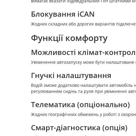
вимагає вказати індивідуальний ПІН штатними кн
Блокування iCAN
Жодних складних або дорогих варіантів підключ
Функції комфорту
Можливості клімат-контро
Увімкнення автозапуску може бути налаштоване 
Гнучкі налаштування
Водій зможе додатково налаштувати автомобіль «
регулюванням сидінь та руля при увімкненні ав
Телематика (опціонально)
Жодних географічних обмежень у роботі з охоро
Смарт-діагностика (опція)