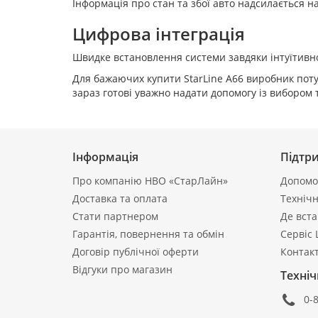
Інформація про стан та збої авто надсилається н
Цифрова інтеграція
Швидке встановлення системи завдяки інтуїтивно
Для бажаючих купити StarLine A66 виробник пот
зараз готові уважно надати допомогу із вибором
Інформація
Підтр
Про компанію НВО «СтарЛайн»
Допомог
Доставка та оплата
Технічн
Стати партнером
Де вст
Гарантія, повернення та обмін
Сервіс 
Договір публічної оферти
Контак
Відгуки про магазин
Техніч
0-