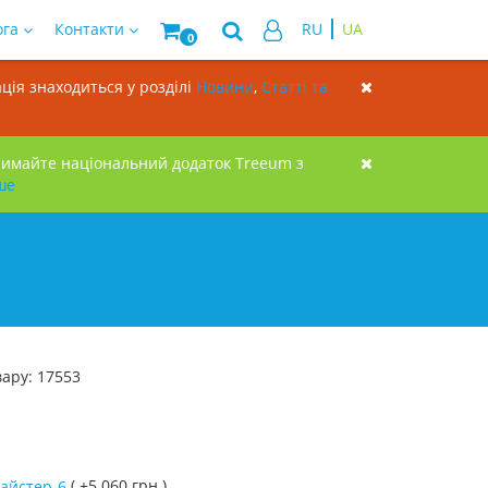
ога
Контакти
RU
UA
0
ція знаходиться у розділі
Новини
,
Статті та
римайте національний додаток Treeum з
ше
вару: 17553
( +5 060 грн.)
Майстер-6