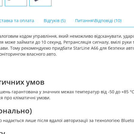
ставка та оплата
Відгуків (5)
Питання\Відповіді (10)
діалоговим кодом управління, який неможливо відсканувати, уд
я може займати до 10 секунд. Ретрансляція сигналу, вмілі руки
ави. Тому рекомендуємо придбати StarLine A66 для безпеки авт
оніторингом власного авто.
атичних умов
шень гарантована у значних межах температур від -50 до +85 °С
я про кліматичні умови.
іонально)
 надається лише після вдалої авторизації за технологією Bluet
гу