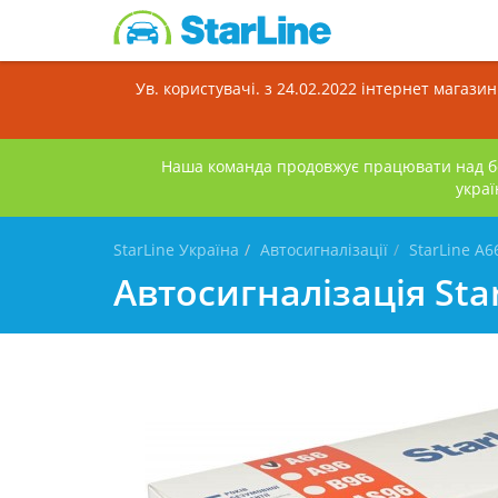
Ув. користувачі. з 24.02.2022 інтернет магази
Наша команда продовжує працювати над бе
украї
StarLine Україна
Автосигналізації
StarLine A
Автосигналізація Sta