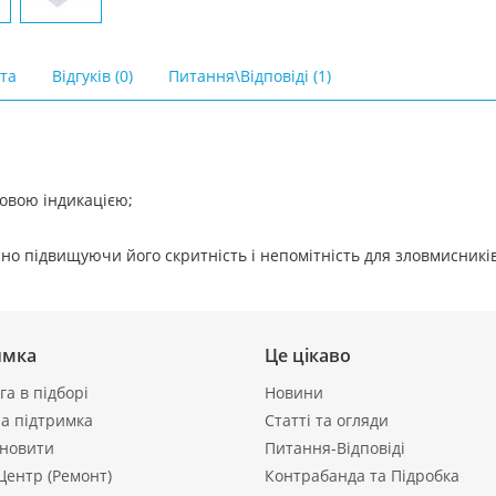
ата
Відгуків (0)
Питання\Відповіді (1)
ловою індикацією;
чно підвищуючи його скритність і непомітність для зловмисників
имка
Це цікаво
а в підборі
Новини
а підтримка
Статті та огляди
ановити
Питання-Відповіді
Центр (Ремонт)
Контрабанда та Підробка