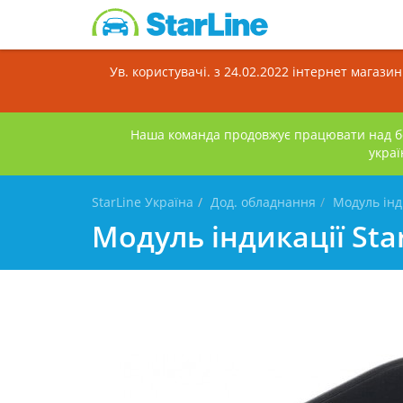
Ув. користувачі. з 24.02.2022 інтернет магази
Наша команда продовжує працювати над бе
украї
StarLine Україна
Дод. обладнання
Модуль інд
Модуль індикації Sta