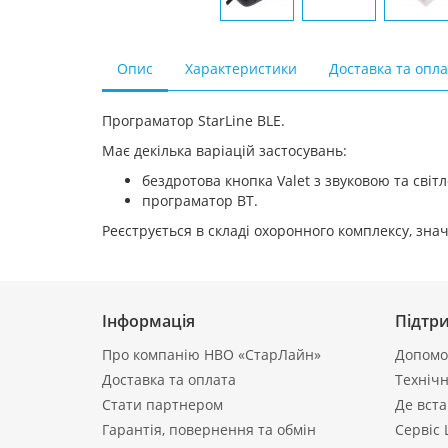
Опис
Характеристики
Доставка та опл
Програматор StarLine BLE.
Має декілька варіацій застосувань:
бездротова кнопка Valet з звуковою та світ
програматор BT.
Реєструється в складі охоронного комплексу, зна
Інформація
Підтр
Про компанію НВО «СтарЛайн»
Допомог
Доставка та оплата
Технічн
Стати партнером
Де вст
Гарантія, повернення та обмін
Сервіс 