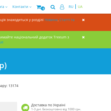
ога
Контакти
RU
UA
0
ція знаходиться у розділі
Новини
,
Статті та
римайте національний додаток Treeum з
ше
р)
вару: 13174
Доставка по Україні
1-3 дні. Безкоштовно від 1000 грн.