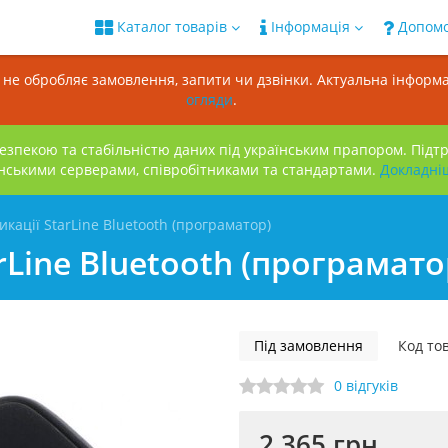
Каталог товарів
Інформація
Допом
н не обробляє замовлення, запити чи дзвінки. Актуальна інформа
огляди
.
зпекою та стабільністю даних під українським прапором. Підт
нськими серверами, співробітниками та стандартами.
Докладнi
икації StarLine Bluetooth (програматор)
rLine Bluetooth (програмато
Під замовлення
Код то
0 відгуків
2 365 грн.