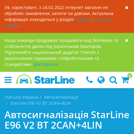
Ув. користувачі. з 24.02.2022 інтернет магазин не
обробляє замовлення, запити чи дзвінки. Актуальна
інформація знаходиться у розділі
Новини
,
Статті та
огляди
.
Наша команда продовжує працювати над безпекою та
стабільністю даних під українським прапором.
Підтримайте національний додаток Treeum з
українськими серверами, співробітниками та
стандартами.
Докладнiше
0
StarLine Україна
Автосигналізації
StarLine E96 V2 BT 2CAN+4LIN
Автосигналізація StarLine
E96 V2 BT 2CAN+4LIN